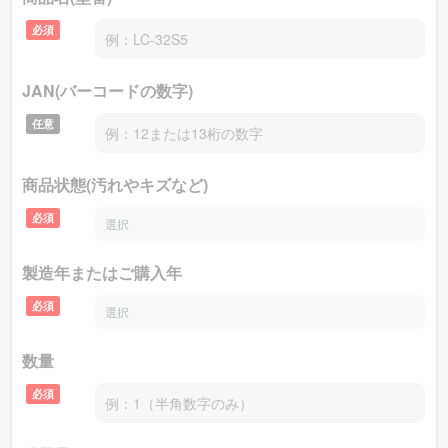
必須
ファミリーイナダ
のマッサージチェア 型番：
メデ
JAN(バーコードの数字)
ィカルチェア アイフィットプロ FIP-3206J
を買取価格相
〜148800円
場
で買取致します！
任意
商品状態(汚れやキズなど)
スライヴ
のマッサージチェア 型番：
くつろぎ指定
必須
〜54400円
席 CHD-9220
を買取価格相場
で買取致しま
す！
製造年またはご購入年
必須
フジ医療器
のマッサージチェア 型番：
CYBER-
数量
〜179900円
RELAX AS-R2200
を買取価格相場
で買取致
必須
します！