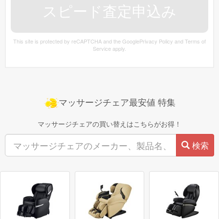
フジ医療器
のマッサージチェア 型番：
CYBER-
〜260000円
This site is protected by reCAPTCHA and the Google
Privacy Policy
and
Terms of
RELAX AS-R2300
を買取価格相場
で買取致
Service
apply.
します！
スライヴ
のマッサージチェア 型番：
くつろぎ指定
マッサージチェア最安値 特集
〜84000円
席 CHD-9308(BK) [ブラック]
を買取価格相場
マッサージチェアの買い替えはこちらがお得！
で買取致します！
検索
フジ医療器
のマッサージチェア 型番：
CYBER-
〜119900円
RELAX AS-R700
を買取価格相場
で買取致
します！