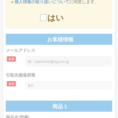
※
個人情報の取り扱いについて
に同意します。
パナソニック
のマッサージチェア 型番：
リアルプ
はい
〜315000円
ロ EP-MA121
を買取価格相場
で買取致しま
す！
お客様情報
メールアドレス
フジ医療器
のマッサージチェア 型番：
SYNCA
必須
CirC GRACE マッサージチェア L24 MR385
を買取価格相
〜75000円
場
で買取致します！
引取先都道府県
必須
フジ医療器
のマッサージチェア 型番：
CYBER-
〜139900円
商品１
RELAX AS-R900
を買取価格相場
で買取致
します！
商品名(型番)