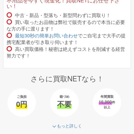
い！
中古・新品・型落ち・新型問わずに買取り！
買い取ったお品物は弊社で販売するので本当に必要
な方の手に渡ります！
最短30秒の簡単お問い合わせ
でご自宅まで大手の提
携宅配業者が引き取り伺います！
高い買取価格！秘密は絶えずコストを削減する経営
努力です！
さらに買取NETなら！
ご負担
箱づめ
年間買取
0円
不要
10,000
件
以上
もっと詳しく