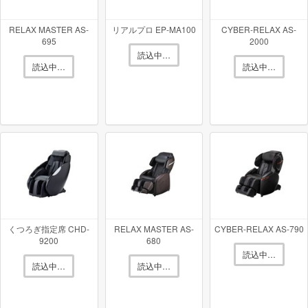
フジ医療器
のマッサージチェア 型番：
RELAX
RELAX MASTER AS-
リアルプロ EP-MA100
CYBER-RELAX AS-
695
2000
〜103500円
読込中…
MASTER AS-R620
を買取価格相場
で買取
読込中…
読込中…
致します！
スライヴ
のマッサージチェア 型番：
くつろぎ指定
〜59400円
席 CHD-9124
を買取価格相場
で買取致しま
す！
パナソニック
のマッサージチェア 型番：
マッサー
くつろぎ指定席 CHD-
RELAX MASTER AS-
CYBER-RELAX AS-790
9200
680
読込中…
〜110000円
ジソファ EP-MP65
を買取価格相場
で買取
読込中…
読込中…
致します！