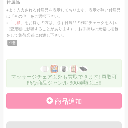
付属品
※よく入力される付属品を表示しております。表示が無い付属品
フジ医療器
のマッサージチェア 型番：
RELAX
は「その他」をご選択下さい。
※
「元箱」
をお持ちの方は、必ず付属品の欄にチェックを入れ
〜148800円
MASTER AS-R640
を買取価格相場
で買取
（査定額に影響することがあります）、お手持ちの元箱に梱包
致します！
をして集荷業者にお渡し下さい。
任意
ファミリーイナダ
のマッサージチェア 型番：
アイ
〜71500円
コロン FIP-2224
を買取価格相場
で買取致し
マッサージチェア以外も買取できます! 買取可
ます！
能な商品ジャンル 600種類以上!!
フジ医療器
のマッサージチェア 型番：
CYBER-
商品追加
〜178000円
RELAX AS-R710
を買取価格相場
で買取致
します！