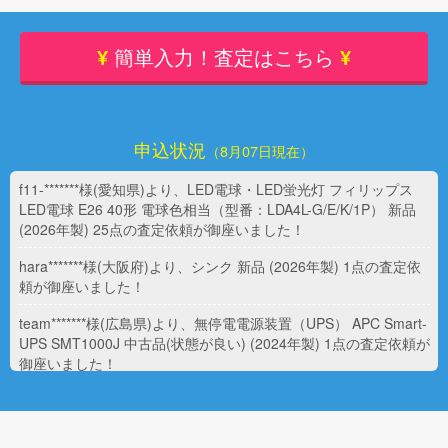
¥
簡単入力！査定はこちら
¥
申込状況
（8月07日現在）
f11-*******様(愛知県)より、LED電球・LED蛍光灯 フィリップス
LED電球 E26 40形 電球色相当（型番：LDA4L-G/E/K/1P） 新品
(2026年製) 25点の査定依頼が御座いました！
hara*******様(大阪府)より、シンク 新品 (2026年製) 1点の査定依
頼が御座いました！
team*******様(広島県)より、無停電電源装置（UPS） APC Smart-
UPS SMT1000J 中古品(状態が良い) (2024年製) 1点の査定依頼が
御座いました！
t250*******様(岐阜県)より、NAS UGREEN NASync DXP4800 Plus
新品 (2026年製) 1点の査定依頼が御座いました！