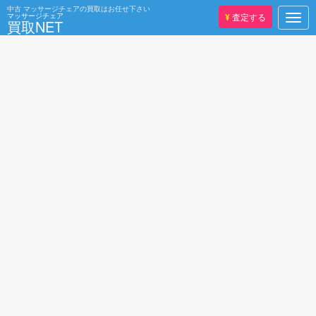
中古
マッサージチェアの買取はお任せ下さい
マッサージチェア
¥
査定する
Togg
買取NET
navig