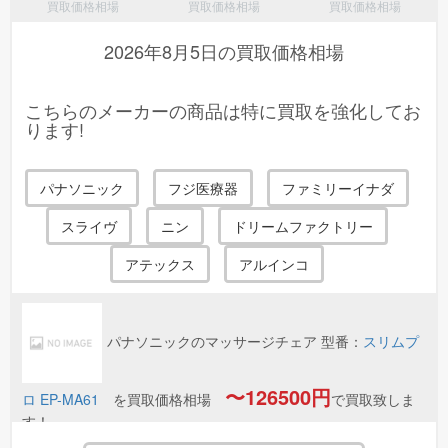
iwak*******様(兵庫県)より、換気扇・レンジフード VD-23ZB13 新
買取価格相場
買取価格相場
買取価格相場
品 (2025年製) 6点の査定依頼が御座いました！
2026年8月5日
の買取価格相場
shuy*******様(東京都)より、無線LANルーター(Wi-Fiルーター) TP-
Link Archer C7 中古品(それなりの使用感、汚れがある) (2024年
製) 1点の査定依頼が御座いました！
こちらのメーカーの商品は特に買取を強化してお
ります!
shuy*******様(東京都)より、無線LANルーター(Wi-Fiルーター)
WE826 T2 中古品(状態が良い) (2023年製) 10点の査定依頼が御
座いました！
パナソニック
フジ医療器
ファミリーイナダ
shuy*******様(東京都)より、無線LANルーター(Wi-Fiルーター)
スライヴ
ニン
ドリームファクトリー
RG58/U Extension Coax Cable 中古品(状態が良い) (2025年製)
10点の査定依頼が御座いました！
アテックス
アルインコ
free*******様(神奈川県)より、離乳食・ベビーフード レンジでチン
するハッピーレシピ たっぷり野菜のミートスパゲティ 新品6点
の査定依頼が御座いました！
パナソニック
のマッサージチェア 型番：
スリムプ
free*******様(神奈川県)より、離乳食・ベビーフード レンジでチン
するハッピーレシピ おやこどん風 新品4点の査定依頼が御座い
〜126500円
ロ EP-MA61
を買取価格相場
で買取致しま
ました！
す！
free*******様(神奈川県)より、離乳食・ベビーフード ◆キューピー