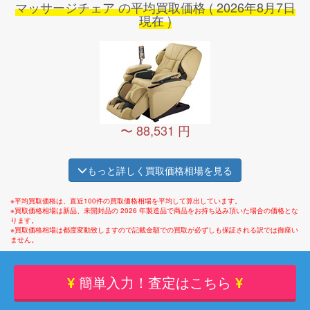
マッサージチェア の平均買取価格 ( 2026年8月7日
スライヴ
くつろぎ指定席 Light CHD-3400
現在 )
パナソニック
EP-MA38M
パナソニック
マッサージソファ EP-MP046
ファミリーイナダ
ファミリーメディカルチェア 3S匠 FMC-S8100
〜 88,531 円
もっと詳しく買取価格相場を見る
※平均買取価格は、直近100件の買取価格相場を平均して算出しています。
※買取価格相場は新品、未開封品の 2026 年製造品で商品をお持ち込み頂いた場合の価格とな
ります。
※買取価格相場は都度変動致しますので記載金額での買取が必ずしも保証される訳では御座い
ません。
¥
簡単入力！査定はこちら
¥