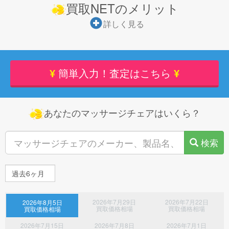
買取NETのメリット
cays*******様(岐阜県)より、NAS DXP6800 PRO 中古品(状態が良
い) (2025年製) 1点の査定依頼が御座いました！
詳しく見る
saku*******様(香川県)より、網戸 新品 (2026年製) 2点の査定依頼
が御座いました！
risa*******様(東京都)より、大人用おむつ ライフリー うす型軽快
¥
簡単入力！査定はこちら
¥
パンツ S 24枚入 新品 (2025年製) 3点の査定依頼が御座いまし
た！
risa*******様(東京都)より、大人用おむつ アテント 消臭効果付き
あなたのマッサージチェアはいくら？
テープ式 背モレ・横モレも防ぐ S 34枚入 大王製紙 新品 (2024年
製) 1点の査定依頼が御座いました！
検索
r995*******様(京都府)より、バックアップソフト おまかせ引越
Pro 2 乗換応援版 新品 (2025年製) 11点の査定依頼が御座いまし
た！
s.r2*******様(山形県)より、大人用おむつ T048 ユニチャーム ライ
フリー ズレずに安心 紙パンツ用尿とりパッド 52枚まとめ買いパ
ック 排尿2回分 男女共用 新品 (2026年製) 5点の査定依頼が御座
2026年7月29日
2026年7月22日
2026年8月5日
買取価格相場
買取価格相場
買取価格相場
いました！
2026年7月15日
2026年7月8日
2026年7月1日