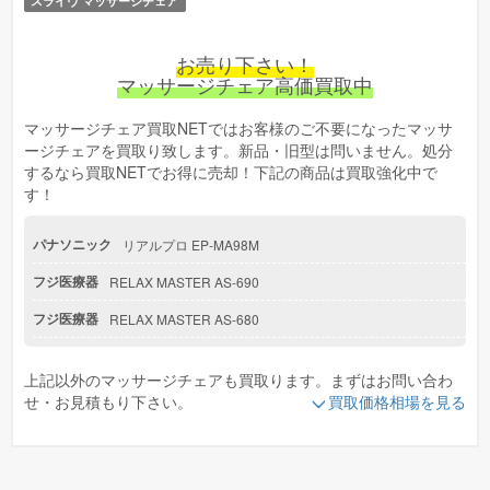
スライヴ マッサージチェア
2026-01-14
#買取
マッサージチェア EP-MA61 高価買取中！
お売り下さい！
2025-12-02
マッサージチェア高価買取中
#買取
マッサージチェア EP-MA103 高価買取中！
マッサージチェア買取NETではお客様のご不要になったマッサ
ージチェアを買取り致します。新品・旧型は問いません。処分
2025-11-29
#買取
するなら買取NETでお得に売却！下記の商品は買取強化中で
マッサージチェア EP-MA103 高価買取中！
す！
2025-09-01
#買取
パナソニック
リアルプロ EP-MA98M
マッサージチェア FGW3200 高価買取中！
フジ医療器
RELAX MASTER AS-690
2025-08-29
#買取
フジ医療器
RELAX MASTER AS-680
マッサージチェア FGW3200 高価買取中！
フジ医療器
CYBER-RELAX AS-1100
上記以外のマッサージチェアも買取ります。まずはお問い合わ
フジ医療器
CYBER-RELAX AS-1000
せ・お見積もり下さい。
買取価格相場を見る
フジ医療器
LOWSTYLE AS-LS1
フジ医療器
CYBER-RELAX AS-780