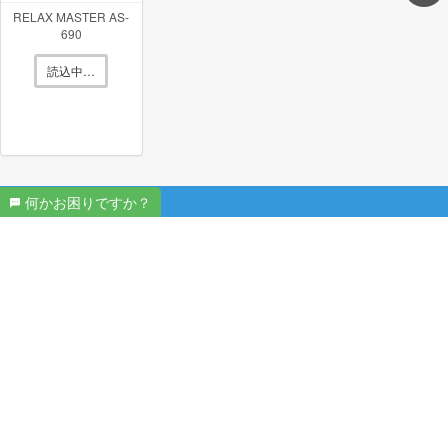
RELAX MASTER AS-
〜135500円
690
MASTER AS-R630
を買取価格相場
で買取
致します！
読込中…
ドリームファクトリー
のマッサージチェア 型番：
DOCTORAIR 3Dマジックチェア 座椅子 MC-04
を買取価格相
〜24900円
何かお困りですか？
場
で買取致します！
健康・美容家電 買取商品一覧
ファミリーイナダ
のマッサージチェア 型番：
アイ
空気清浄機
空調機器フィルター
〜184000円
ネル FIM-VT100
を買取価格相場
で買取致
します！
フジ医療器
のマッサージチェア 型番：
RELAX