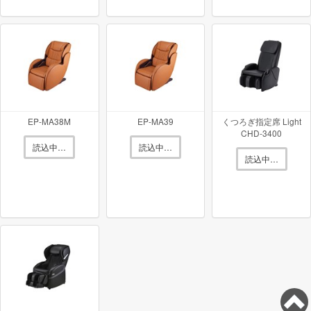
スライヴ
のマッサージチェア 型番：
くつろぎ指定
〜25200円
席 Light CHD-3821
を買取価格相場
で買取致
します！
スライヴ
のマッサージチェア 型番：
くつろぎ指定
EP-MA38M
EP-MA39
くつろぎ指定席 Light
CHD-3400
〜44900円
席 CHD-9200
を買取価格相場
で買取致しま
読込中…
読込中…
読込中…
す！
ニン
のマッサージチェア 型番：
D_Core CIRRUS
〜239900円
DC-100J
を買取価格相場
で買取致します！
フジ医療器
のマッサージチェア 型番：
RELAX