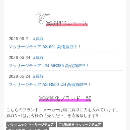
2023.07.01 査定お申込みフォームの復旧完了
2023.04.28 GW期間中のお問い合わせについて
2023.04.14 買取担当ニュースをリリース
買取担当ニュース
2022.01.22 【確認メールの復旧】
2022.01.15 【確認メールの不具合について】
2026-06-21
#買取
マッサージチェア AS-691 高価買取中！
2026-05-24
#買取
マッサージチェア L24 MR385 高価買取中！
2026-05-24
#買取
マッサージチェア AS-R500-CB 高価買取中！
2026-04-02
#買取
買取強化ブランド一覧
マッサージチェア EP-MA61 高価買取中！
こちらのブランド、メーカーは特に買取に力を入れています。
2026-03-28
#買取
買取NETはお客様の「売りたい」を応援致します!!
マッサージチェア AS-R2300 高価買取中！
パナソニック マッサージチェア
フジ医療器 マッサージチェア