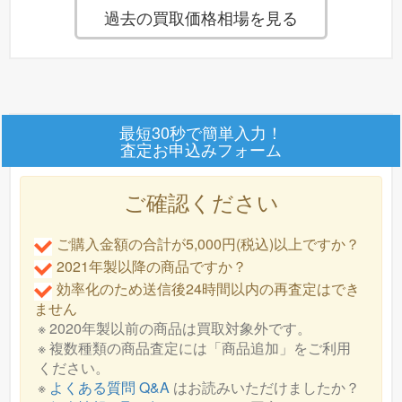
過去の買取価格相場を見る
レンジでチン たっぷり野菜のチキンライス 9ヵ月頃〜 130g 新品
2点の査定依頼が御座いました！
フジ医療器
のマッサージチェア 型番：
CYBER-
free*******様(神奈川県)より、離乳食・ベビーフード レンジでチン
〜272300円
するハッピーレシピ まぐろと大根のわかめ入りごはん 新品1点
RELAX AS-R2350
を買取価格相場
で買取致
の査定依頼が御座いました！
します！
最短30秒で簡単入力！
redb*******様(東京都)より、大人用おむつ ライフリー リハビリパ
査定お申込みフォーム
ンツ L 14枚入 新品 (2026年製) 4点の査定依頼が御座いました！
フジ医療器
のマッサージチェア 型番：
SYNCA
kuro*******様(茨城県)より、コーヒーメーカー HPM9640-PB 新品
ご確認ください
(2026年製) 1点の査定依頼が御座いました！
CirC GRACE マッサージチェア L24 MR390
を買取価格相
〜88300円
t.m.*******様(東京都)より、ベビーカー 中古品(それなりの使用
場
で買取致します！
ご購入金額の合計が5,000円(税込)以上ですか？
感、汚れがある) (2021年製) 1点の査定依頼が御座いました！
2021年製以降の商品ですか？
効率化のため送信後24時間以内の再査定はでき
ファミリーイナダ
のマッサージチェア 型番：
メデ
ません
※ 2020年製以前の商品は買取対象外です。
※ 複数種類の商品査定には「商品追加」をご利用
〜
ィカルチェア アイフィット FIP-6208J
を買取価格相場
ください。
99300円
で買取致します！
※
よくある質問 Q&A
はお読みいただけましたか？